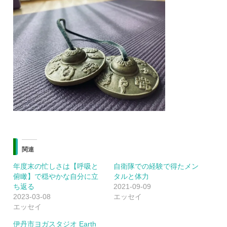
関連
年度末の忙しさは【呼吸と
自衛隊での経験で得たメン
俯瞰】で穏やかな自分に立
タルと体力
ち返る
2021-09-09
2023-03-08
エッセイ
エッセイ
伊丹市ヨガスタジオ Earth