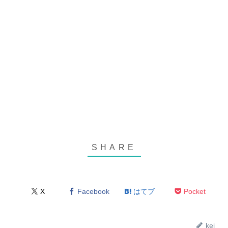
X
Facebook
はてブ
Pocket
kei