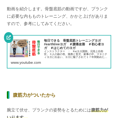
動画を紹介します。骨盤底筋の動画ですが、プランク
に必要な内もものトレーニング、かかと上げがありま
すので、参考にしてみてください。
毎日できる 骨盤底筋トレーニングヨガ
#earthtreeヨガ ＃腰痛改善 ＃初心者ヨ
ガ ＃はじめてのヨガ
インストラクター ： Keiヨガ講師。元陸上自衛
官。３人の娘の母。激務と育児、家事の中、マタニテ
ィヨガに出会い、ヨガに魅了されて１７年間勤めた陸
上自衛隊を退職、RYT200を取得し、インストラクタ
www.youtube.com
ーに。接骨院でのヨガや、体幹トレーニングのレ...
腹筋力がついたから
腕立て伏せ、プランクの姿勢をとるためには
腹筋力が
いります。