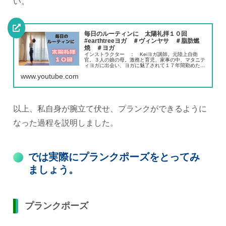
い。
毎日のルーティンに 太陽礼拝１０回
#earthtreeヨガ ＃ヴィンヤサ ＃脂肪燃
焼 ＃ヨガ
インストラクター ： Keiヨガ講師。元陸上自衛
官。３人の娘の母。激務と育児、家事の中、マタニテ
ィヨガに出会い、ヨガに魅了されて１７年間勤めた陸
上自衛隊を退職、RYT200を取得し、インストラクタ
www.youtube.com
ーに。接骨院でのヨガや、体幹トレーニングのレ...
以上、私自身が腕立て伏せ、プランクができるように
なった過程を説明しました。
では実際にプランクポーズをとってみ
ましょう。
プランクポーズ