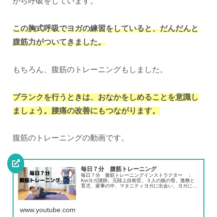
がら呼吸をしています。
この胸式呼吸でヨガの練習をしていると、だんだんと
腹筋力がついてきました。
もちろん、腹筋のトレーニングもしました。
プランクを行うときは、おなかをしめることを意識し
ましょう。腰痛の改善にもつながります。
腹筋のトレーニングの動画です。
毎日７分 腹筋トレーニング
毎日７分 腹筋トレーニングインストラクター ：
Keiヨガ講師。元陸上自衛官。３人の娘の母。激務と
育児、家事の中、マタニティヨガに出会い、ヨガに魅
了されて１７年間勤めた陸上自衛隊を退職、RYT200
を取得し、インストラクターに。接骨院でのヨ...
www.youtube.com