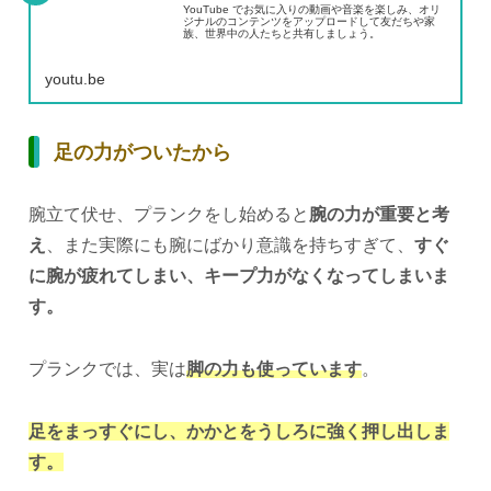
YouTube でお気に入りの動画や音楽を楽しみ、オリ
ジナルのコンテンツをアップロードして友だちや家
族、世界中の人たちと共有しましょう。
youtu.be
足の力がついたから
腕立て伏せ、プランクをし始めると
腕の力が重要と考
え
、また実際にも腕にばかり意識を持ちすぎて、
すぐ
に腕が疲れてしまい、キープ力がなくなってしまいま
す。
プランクでは、実は
脚の力も使っています
。
足をまっすぐにし、かかとをうしろに強く押し出しま
す。