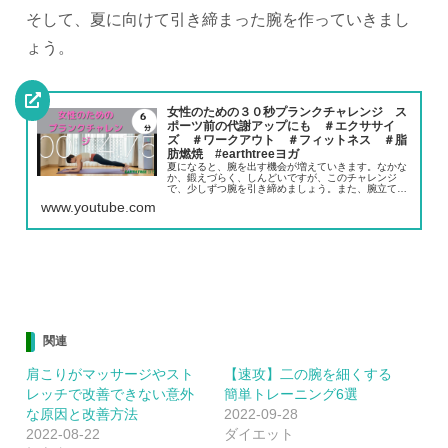
そして、夏に向けて引き締まった腕を作っていきまし
ょう。
女性のための３０秒プランクチャレンジ ス
ポーツ前の代謝アップにも ＃エクササイ
ズ ＃ワークアウト ＃フィットネス ＃脂
肪燃焼 #earthtreeヨガ
夏になると、腕を出す機会が増えていきます。なかな
か、鍛えづらく、しんどいですが、このチャレンジ
で、少しずつ腕を引き締めましょう。また、腕立て伏
せや、プランクをするために必要な筋力や、やり方の
www.youtube.com
説明をブログで紹介していますので、参考にしてみて
く...
関連
肩こりがマッサージやスト
【速攻】二の腕を細くする
レッチで改善できない意外
簡単トレーニング6選
な原因と改善方法
2022-09-28
2022-08-22
ダイエット