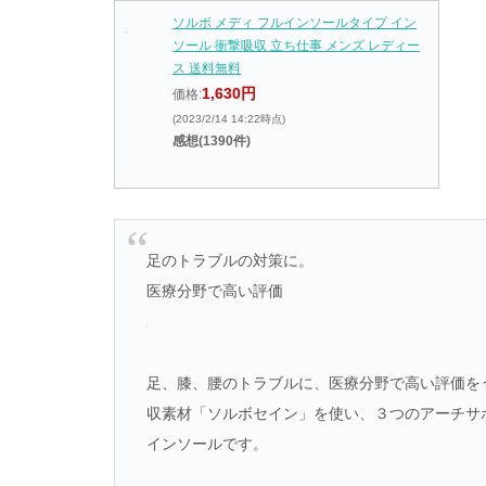
ソルボ メディ フルインソールタイプ イン
ソール 衝撃吸収 立ち仕事 メンズ レディー
ス 送料無料
1,630円
価格:
(2023/2/14 14:22時点)
感想(1390件)
足のトラブルの対策に。
医療分野で高い評価
足、膝、腰のトラブルに、医療分野で高い評価を
収素材「ソルボセイン」を使い、３つのアーチサ
インソールです。